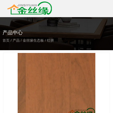
产品中心
首页
/
产品
/
金丝缘生态板
/
红拼