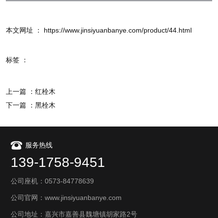
本文网址 ： https://www.jinsiyuanbanye.com/product/44.html
标签 ：
上一篇 ：
红栓木
下一篇 ：
黑栓木
服务热线
139-1758-9451
公司座机：0573-84778639
公司官网：
www.jinsiyuanbanye.com
公司地址：嘉兴市嘉善县魏塘镇胡家路2号