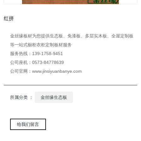
红拼
金丝缘板材为您提供生态板、免漆板、多层实木板、全屋定制板
等一站式橱柜衣柜定制板材服务
服务热线：139-1758-9451
公司座机：0573-84778639
公司官网：www.jinsiyuanbanye.com
所属分类 ：
金丝缘生态板
给我们留言