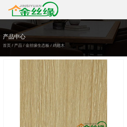
产品中心
首页
/
产品
/
金丝缘生态板
/
鸡翅木