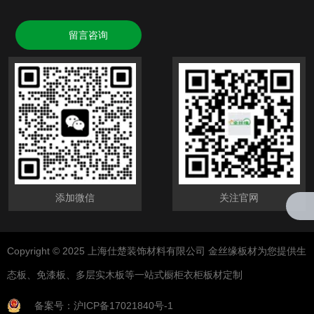
留言咨询
添加微信
关注官网
Copyright © 2025 上海仕楚装饰材料有限公司 金丝缘板材为您提供生
态板、免漆板、多层实木板等一站式橱柜衣柜板材定制
备案号：沪ICP备17021840号-1