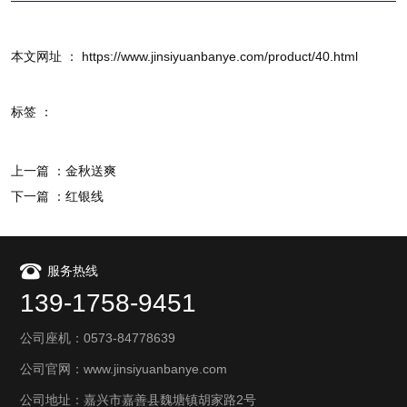
本文网址 ： https://www.jinsiyuanbanye.com/product/40.html
标签 ：
上一篇 ：
金秋送爽
下一篇 ：
红银线
服务热线
139-1758-9451
公司座机：0573-84778639
公司官网：
www.jinsiyuanbanye.com
公司地址：嘉兴市嘉善县魏塘镇胡家路2号